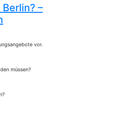
Berlin? –
n
zungsangebote vor.
erden müssen?
n?