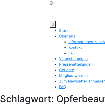
Skip
to
content
Start
Über uns
Informationen zum 
Kontakt
FAQ
Veranstaltungen
Pressemitteilungen
Gerichte
Mitglied werden
Zum Newsletter anmelde
FAQ
Schlagwort:
Opferbeauf