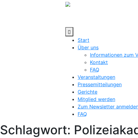
Skip
to
content
Start
Über uns
Informationen zum 
Kontakt
FAQ
Veranstaltungen
Pressemitteilungen
Gerichte
Mitglied werden
Zum Newsletter anmelde
FAQ
Schlagwort:
Polizeiaka